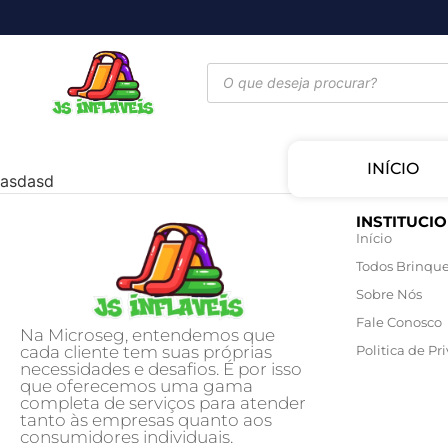
INÍCIO
asdasd
INSTITUCI
Início
Todos Brinqu
Sobre Nós
Fale Conosco
Na Microseg, entendemos que
cada cliente tem suas próprias
Politica de Pr
necessidades e desafios. É por isso
que oferecemos uma gama
completa de serviços para atender
tanto às empresas quanto aos
consumidores individuais.