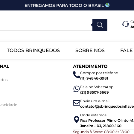
ENTREGAMOS PARA TODO O BRASIL
C
A
TODOS BRINQUEDOS
SOBRE NÓS
FALE
ONAL
ATENDIMENTO
Compre por telefone
(11) 94846-3981
edos
Fale no WhatsApp
(21) 98507-5669
Envie um e-mail
ivacidade
contato@jsbrinquedosinflave
Onde estamos
Rua Professor Plinio Olinto 41
Janeiro - RJ, 21860-160
Segunda à Sexta: 08:00 às 18:00