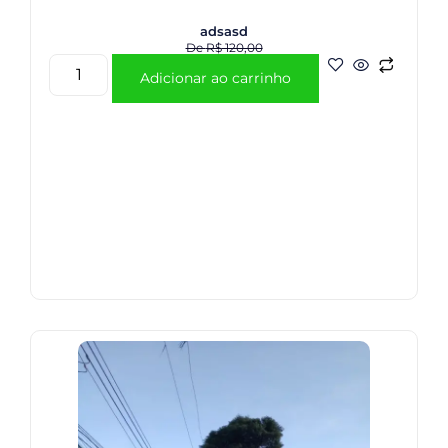
adsasd
De
R$
120,00
Adicionar ao carrinho