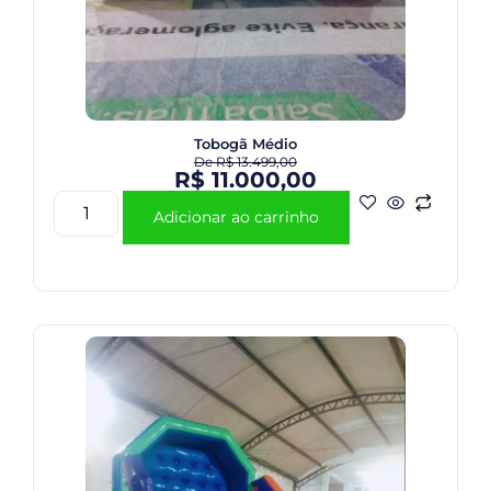
Tobogã Médio
De
R$
13.499,00
R$
11.000,00
Adicionar ao carrinho