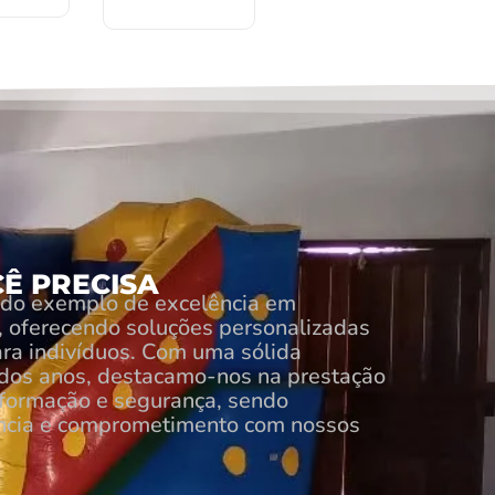
Ê PRECISA
ido exemplo de excelência em
al, oferecendo soluções personalizadas
ra indivíduos. Com uma sólida
 dos anos, destacamo-nos na prestação
nformação e segurança, sendo
ência e comprometimento com nossos