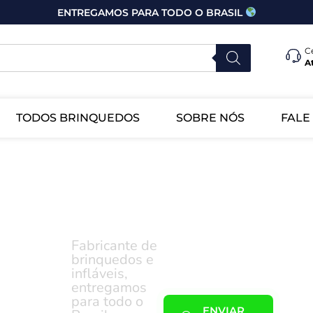
ENTREGAMOS PARA TODO O BRASIL
C
A
TODOS BRINQUEDOS
SOBRE NÓS
FALE
A
Fabricante de
brinquedos e
infláveis,
antia
entregamos
para todo o
ENVIAR