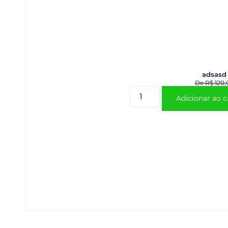
adsasd
De
R$
120,
Adicionar ao c