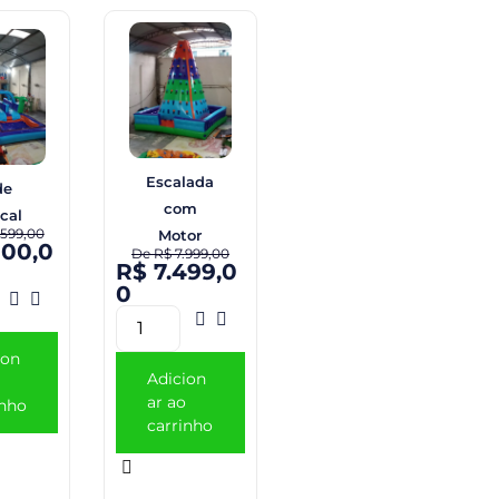
Escalada
de
com
cal
599,00
Motor
000,0
De
R$
7.999,00
R$
7.499,0
0
ion
Adicion
ar ao
inho
carrinho