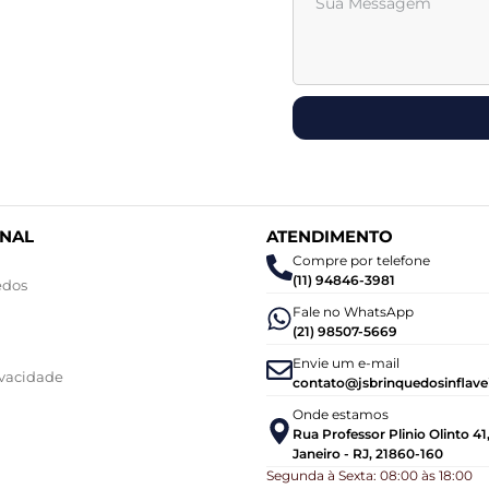
ONAL
ATENDIMENTO
Compre por telefone
(11) 94846-3981
edos
Fale no WhatsApp
(21) 98507-5669
Envie um e-mail
ivacidade
contato@jsbrinquedosinflave
Onde estamos
Rua Professor Plinio Olinto 41
Janeiro - RJ, 21860-160
Segunda à Sexta: 08:00 às 18:00