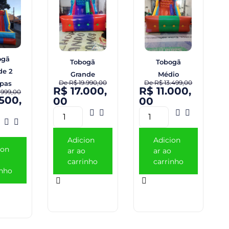
ogã
Tobogã
Tobogã
de 2
Grande
Médio
De
R$
19.990,00
De
R$
13.499,00
pas
R$
17.000,
R$
11.000,
.999,00
500,
00
00
Adicion
Adicion
ion
ar ao
ar ao
carrinho
carrinho
inho