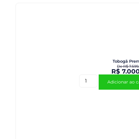
Tobogã Pre
De
R$
7.599
R$
7.000
Adicionar ao c