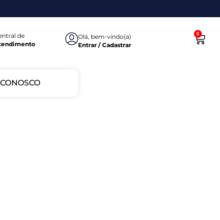
0
entral de
Olá, bem-vindo(a)
tendimento
Entrar / Cadastrar
 CONOSCO
Atendimento
Brinquedos
Alegria
Exclusivo
de
para
Qualidade
sua
Festa