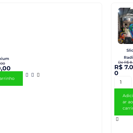
Sli
Radi
mium
De
R$
8.
,00
R$
7.
,00
0
arrinho
Adic
ar ao
carr