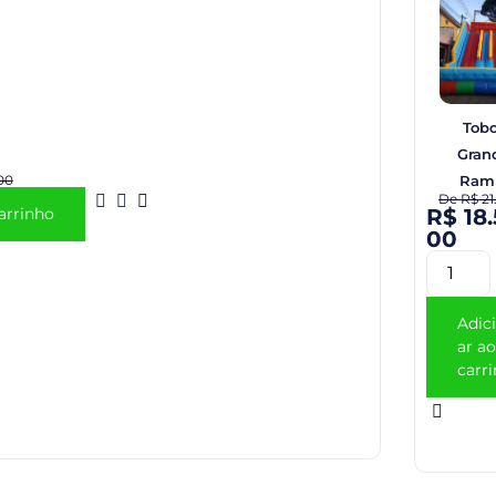
Tob
Gran
Ram
00
De
R$
21
R$
18.
arrinho
00
Adic
ar ao
carr